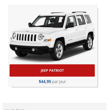
JEEP PATRIOT
$44,95
par jour